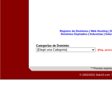
Registro de Dominios
|
Web Hosting
|
D
Dominios Expirados
|
Industrias
|
Indu
Categorías de Dominio:
[Pág. princi
** Precios expre
© 2002/2022 Solo10.com