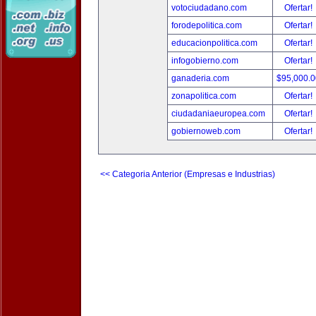
votociudadano.com
Ofertar!
forodepolitica.com
Ofertar!
educacionpolitica.com
Ofertar!
infogobierno.com
Ofertar!
ganaderia.com
$95,000.
zonapolitica.com
Ofertar!
ciudadaniaeuropea.com
Ofertar!
gobiernoweb.com
Ofertar!
<< Categoria Anterior (Empresas e Industrias)