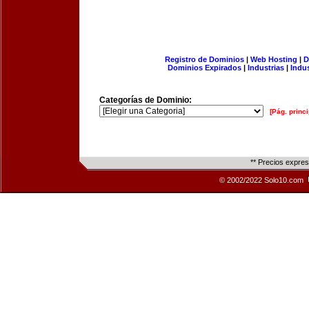
Registro de Dominios
|
Web Hosting
|
D
Dominios Expirados
|
Industrias
|
Indu
Categorías de Dominio:
[Pág. princi
** Precios expre
© 2002/2022 Solo10.com