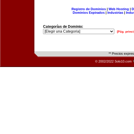
Registro de Dominios
|
Web Hosting
|
D
Dominios Expirados
|
Industrias
|
Indu
Categorías de Dominio:
[Pág. princi
** Precios expre
© 2002/2022 Solo10.com