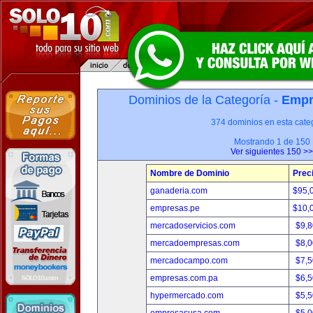
Dominios de la Categoría -
Empr
374 dominios en esta categ
Mostrando 1 de 150
Ver siguientes 150 >>
Nombre de Dominio
Prec
ganaderia.com
$95,
empresas.pe
$10,
mercadoservicios.com
$9,
mercadoempresas.com
$8,
mercadocampo.com
$7,
empresas.com.pa
$6,
hypermercado.com
$5,