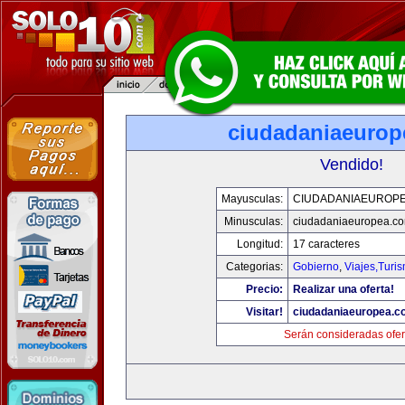
ciudadaniaeurop
Vendido!
Mayusculas:
CIUDADANIAEUROP
Minusculas:
ciudadaniaeuropea.c
Longitud:
17 caracteres
Categorias:
Gobierno
,
Viajes,Turi
Precio:
Realizar una oferta!
Visitar!
ciudadaniaeuropea.c
Serán consideradas ofer