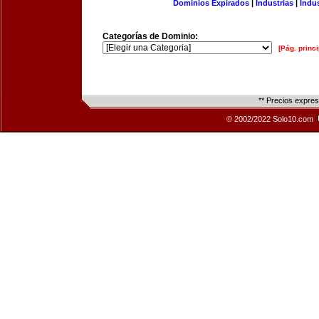
Dominios Expirados
|
Industrias
|
Indu
Categorías de Dominio:
[Pág. princi
** Precios expre
© 2002/2022 Solo10.com