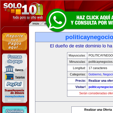
politicaynegoci
El dueño de este dominio lo ha
Mayusculas:
POLITICAYNEGO
Minusculas:
politicaynegocio
Longitud:
17 caracteres
Categorias:
Gobierno
,
Negoci
Precio:
Realizar una ofer
Visitar!
politicaynegoci
Serán consideradas ofer
Realizar una Oferta