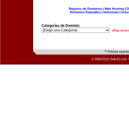
Registro de Dominios
|
Web Hosting
|
D
Dominios Expirados
|
Industrias
|
Indu
Categorías de Dominio:
[Pág. princi
** Precios expre
© 2002/2022 Solo10.com