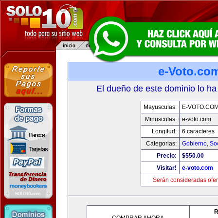
e-Voto.co
El dueño de este dominio lo ha
Mayusculas:
E-VOTO.CO
Minusculas:
e-voto.com
Longitud:
6 caracteres
Categorias:
Gobierno
,
So
Precio:
$550.00
Visitar!
e-voto.com
Serán consideradas ofer
R