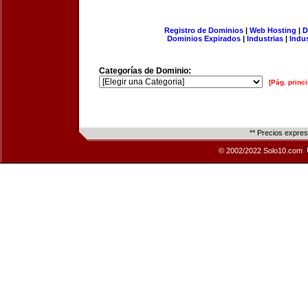
Registro de Dominios
|
Web Hosting
|
D
Dominios Expirados
|
Industrias
|
Indu
Categorías de Dominio:
[Pág. princi
** Precios expre
© 2002/2022 Solo10.com