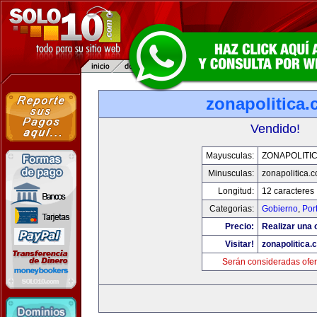
zonapolitica
Vendido!
Mayusculas:
ZONAPOLITI
Minusculas:
zonapolitica.
Longitud:
12 caracteres
Categorias:
Gobierno
,
Por
Precio:
Realizar una o
Visitar!
zonapolitica.
Serán consideradas ofer