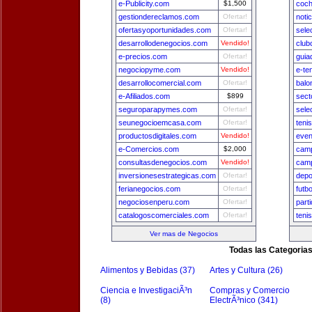
e-Publicity.com
$1,500
coch
gestiondereclamos.com
Ofertar!
noti
ofertasyoportunidades.com
Ofertar!
sele
desarrollodenegocios.com
Vendido!
club
e-precios.com
Ofertar!
guia
negociopyme.com
Vendido!
e-te
desarrollocomercial.com
Ofertar!
balo
e-Afiliados.com
$899
sect
seguroparapymes.com
Ofertar!
sele
seunegocioemcasa.com
Ofertar!
teni
productosdigitales.com
Vendido!
even
e-Comercios.com
$2,000
camp
consultasdenegocios.com
Vendido!
camp
inversionesestrategicas.com
Ofertar!
depo
ferianegocios.com
Ofertar!
futb
negociosenperu.com
Ofertar!
part
catalogoscomerciales.com
Ofertar!
teni
Ver mas de Negocios
Todas las Categoria
Alimentos y Bebidas (37)
Artes y Cultura (26)
Ciencia e InvestigaciÃ³n
Compras y Comercio
(8)
ElectrÃ³nico (341)