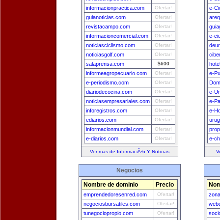
informacionpractica.com
Ofertar!
e-Ci
guianoticias.com
Ofertar!
areq
revistacampo.com
Ofertar!
guia
informacioncomercial.com
Ofertar!
e-ci
noticiasciclismo.com
Ofertar!
deu
noticiasgolf.com
Ofertar!
cibe
salaprensa.com
$600
hote
informeagropecuario.com
Ofertar!
e-Pu
e-periodismo.com
Ofertar!
Dom
diariodecocina.com
Ofertar!
e-U
noticiasempresariales.com
Ofertar!
e-P
inforegistros.com
Ofertar!
e-H
ediarios.com
Ofertar!
uru
informacionmundial.com
Ofertar!
prop
e-diarios.com
Ofertar!
e-ch
Ver mas de InformaciÃ³n Y Noticias
V
Negocios
Nombre de dominio
Precio
Nom
emprendedoresenred.com
Ofertar!
zona
negociosbursatiles.com
Ofertar!
webd
tunegociopropio.com
Ofertar!
soci