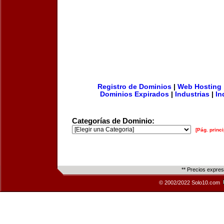
Registro de Dominios
|
Web Hosting
Dominios Expirados
|
Industrias
|
In
Categorías de Dominio:
[Pág. princi
** Precios expre
© 2002/2022 Solo10.com