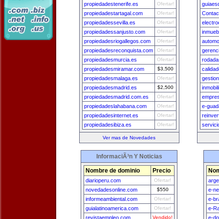
propiedadestenerife.es
Ofertar!
guiaes
propiedadestartagal.com
Ofertar!
Contac
propiedadessevilla.es
Ofertar!
electr
propiedadessanjusto.com
Ofertar!
inmueb
propiedadesriogallegos.com
Ofertar!
automo
propiedadesreconquista.com
Ofertar!
gerenc
propiedadesmurcia.es
Ofertar!
rodada
propiedadesmiramar.com
$3,500
calida
propiedadesmalaga.es
Ofertar!
gestio
propiedadesmadrid.es
$2,500
inmobil
propiedadesmadrid.com.es
Ofertar!
empre
propiedadeslahabana.com
Ofertar!
e-guad
propiedadesinternet.es
Ofertar!
reinver
propiedadesibiza.es
Ofertar!
servic
Ver mas de Novedades
InformaciÃ³n Y Noticias
Nombre de dominio
Precio
Nom
diarioperu.com
Ofertar!
arge
novedadesonline.com
$550
e-n
informeambiental.com
Ofertar!
e-br
guialatinoamerica.com
Ofertar!
e-Ra
revistaempleo.com
Vendido!
e-do