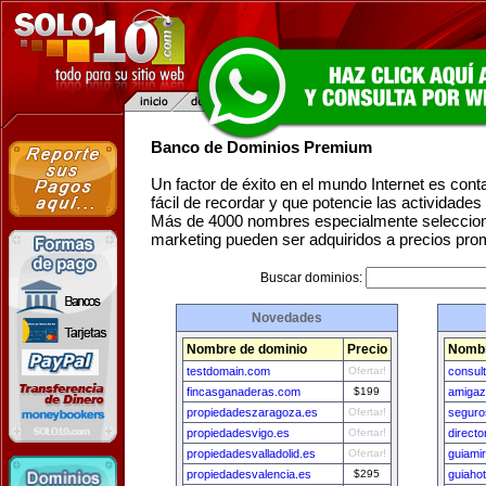
Banco de Dominios Premium
Un factor de éxito en el mundo Internet es con
fácil de recordar y que potencie las actividade
Más de 4000 nombres especialmente seleccion
marketing pueden ser adquiridos a precios pro
Buscar dominios:
Novedades
Nombre de dominio
Precio
Nombr
testdomain.com
Ofertar!
consul
fincasganaderas.com
$199
amigaz
propiedadeszaragoza.es
Ofertar!
seguro
propiedadesvigo.es
Ofertar!
direct
propiedadesvalladolid.es
Ofertar!
guiami
propiedadesvalencia.es
$295
guiahot