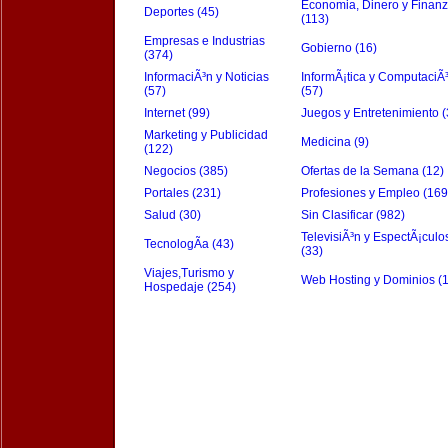
Economia, Dinero y Finan
Deportes (45)
(113)
Empresas e Industrias
Gobierno (16)
(374)
InformaciÃ³n y Noticias
InformÃ¡tica y ComputaciÃ
(57)
(57)
Internet (99)
Juegos y Entretenimiento (
Marketing y Publicidad
Medicina (9)
(122)
Negocios (385)
Ofertas de la Semana (12)
Portales (231)
Profesiones y Empleo (169
Salud (30)
Sin Clasificar (982)
TelevisiÃ³n y EspectÃ¡culo
TecnologÃ­a (43)
(33)
Viajes,Turismo y
Web Hosting y Dominios (
Hospedaje (254)