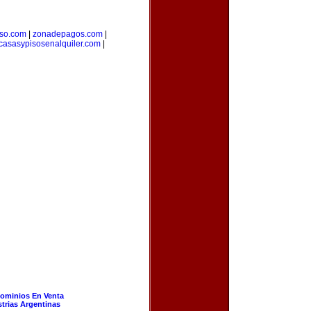
rso.com
|
zonadepagos.com
|
casasypisosenalquiler.com
|
ominios En Venta
strias Argentinas