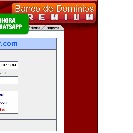
r.com
EUR.COM
.com
rta!
.com
tas