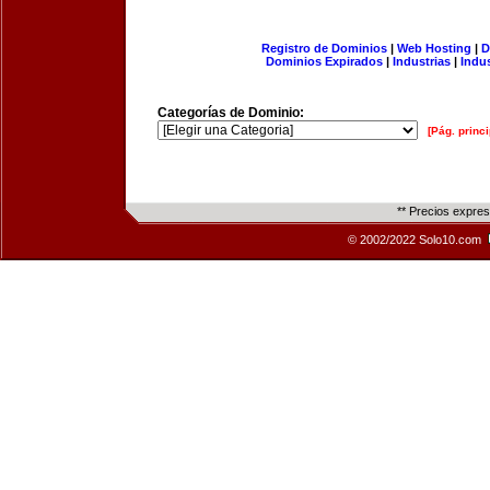
Registro de Dominios
|
Web Hosting
|
D
Dominios Expirados
|
Industrias
|
Indu
Categorías de Dominio:
[Pág. princi
** Precios expre
© 2002/2022 Solo10.com