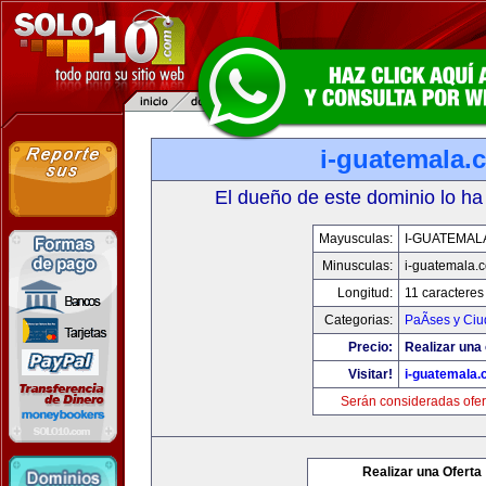
i-guatemala.
El dueño de este dominio lo ha
Mayusculas:
I-GUATEMAL
Minusculas:
i-guatemala.
Longitud:
11 caracteres
Categorias:
PaÃ­ses y Ci
Precio:
Realizar una 
Visitar!
i-guatemala
Serán consideradas ofer
Realizar una Oferta