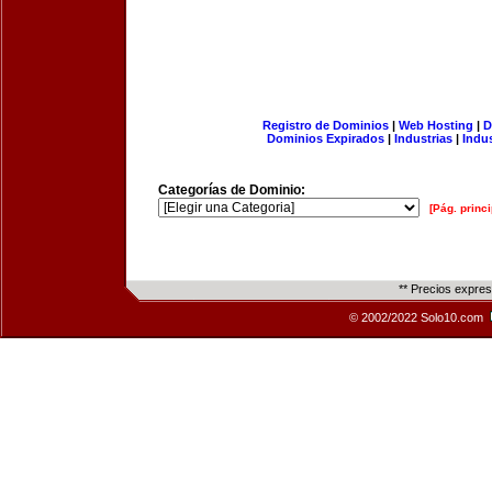
Registro de Dominios
|
Web Hosting
|
D
Dominios Expirados
|
Industrias
|
Indu
Categorías de Dominio:
[Pág. princi
** Precios expre
© 2002/2022 Solo10.com