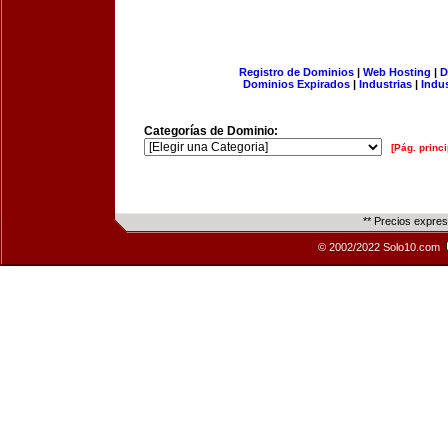
Registro de Dominios
|
Web Hosting
|
D
Dominios Expirados
|
Industrias
|
Indu
Categorías de Dominio:
[Pág. princi
** Precios expre
© 2002/2022 Solo10.com