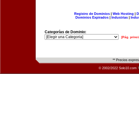
Registro de Dominios
|
Web Hosting
|
D
Dominios Expirados
|
Industrias
|
Indu
Categorías de Dominio:
[Pág. princi
** Precios expre
© 2002/2022 Solo10.com