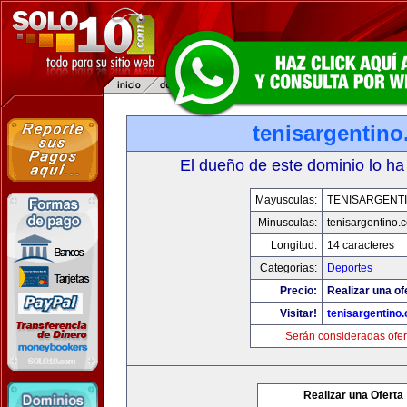
tenisargentin
El dueño de este dominio lo ha
Mayusculas:
TENISARGENT
Minusculas:
tenisargentino.
Longitud:
14 caracteres
Categorias:
Deportes
Precio:
Realizar una of
Visitar!
tenisargentino
Serán consideradas ofer
Realizar una Oferta