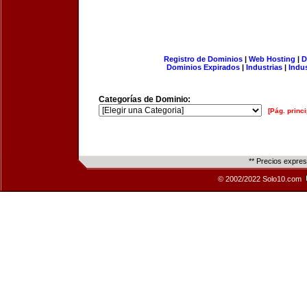
Registro de Dominios
|
Web Hosting
|
D
Dominios Expirados
|
Industrias
|
Indu
Categorías de Dominio:
[Pág. princi
** Precios expre
© 2002/2022 Solo10.com