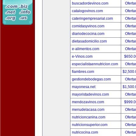
buscadordevinos.com
Oferta
catalogovinos.com
Oferta
cateringempresarial.com
Oferta
comidasyvinos.com
Oferta
diariodecocina.com
Oferta
dietasadomicilio.com
Oferta
e-alimentos.com
Oferta
e-Vinos.com
$650.
especialistaennutricion.com
Oferta
fiambres.com
$2,500
gestiondebodegas.com
Oferta
mayonesa.net
$1,500
mayoristadevinos.com
Oferta
mendozavinos.com
$999.
menudelacasa.com
Oferta
nutricioncanina.com
Oferta
nutricionsuperior.com
Oferta
nutricocina.com
Oferta