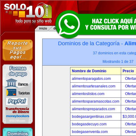
Dominios de la Categoría -
Alim
37 dominios en esta categ
Mostrando 1 de 37
Nombre de Dominio
Precio
alimentoparagatos.com
Oferta
alimentosartesanales.com
Oferta
alimentoslistos.com
Oferta
alimentosparamascotas.com
Oferta
alimentospreparados.com
Oferta
bodegasargentinas.com
$3,000
bodegasdecuyo.com
Oferta
bodegasenventa.com
Oferta