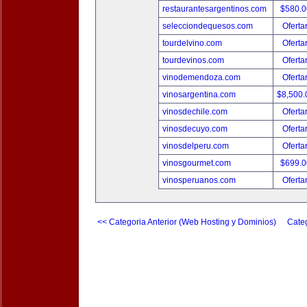
restaurantesargentinos.com
$580.
selecciondequesos.com
Oferta
tourdelvino.com
Oferta
tourdevinos.com
Oferta
vinodemendoza.com
Oferta
vinosargentina.com
$8,500
vinosdechile.com
Oferta
vinosdecuyo.com
Oferta
vinosdelperu.com
Oferta
vinosgourmet.com
$699.
vinosperuanos.com
Oferta
<< Categoria Anterior (Web Hosting y Dominios)
Categ