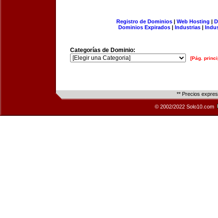
Registro de Dominios
|
Web Hosting
|
D
Dominios Expirados
|
Industrias
|
Indu
Categorías de Dominio:
[Pág. princi
** Precios expre
© 2002/2022 Solo10.com