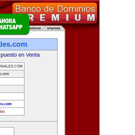
ales.com
 puesto en Venta
ANALES.COM
s.com
les.com
tas