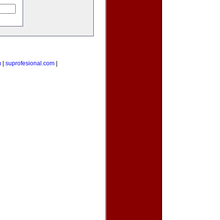
m
|
suprofesional.com
|