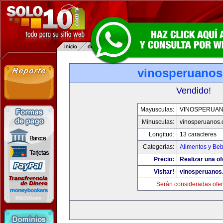
vinosperuano
Vendido!
Mayusculas:
VINOSPERUA
Minusculas:
vinosperuanos
Longitud:
13 caracteres
Categorias:
Alimentos y Be
Precio:
Realizar una of
Visitar!
vinosperuanos
Serán consideradas ofer