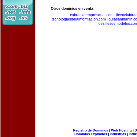
Otros dominios en venta:
cobranzaempresarial.com
|
licenciatura
tecnologiasdelainformacion.com
|
guiasanmartin.c
desfilesdemodelos.co
Registro de Dominios
|
Web Hosting
|
D
Dominios Expirados
|
Industrias
|
Indu