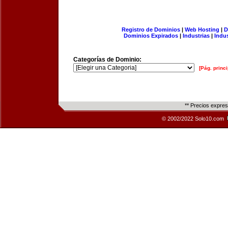
Registro de Dominios
|
Web Hosting
|
D
Dominios Expirados
|
Industrias
|
Indu
Categorías de Dominio:
[Pág. princi
** Precios expre
© 2002/2022 Solo10.com