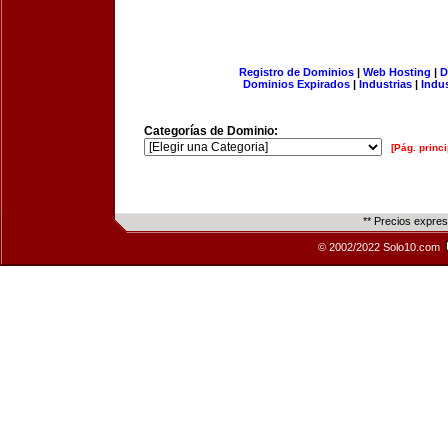
Registro de Dominios
|
Web Hosting
|
D
Dominios Expirados
|
Industrias
|
Indu
Categorías de Dominio:
[Pág. princi
** Precios expre
© 2002/2022 Solo10.com