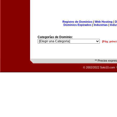
Registro de Dominios
|
Web Hosting
|
D
Dominios Expirados
|
Industrias
|
Indu
Categorías de Dominio:
[Pág. princi
** Precios expre
© 2002/2022 Solo10.com