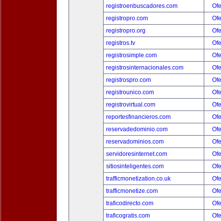
registroenbuscadores.com
Ofe
registropro.com
Ofe
registropro.org
Ofe
registros.tv
Ofe
registrosimple.com
Ofe
registrosinternacionales.com
Ofe
registrospro.com
Ofe
registrounico.com
Ofe
registrovirtual.com
Ofe
reportesfinancieros.com
Ofe
reservadedominio.com
Ofe
reservadominios.com
Ofe
servidoresinternet.com
Ofe
sitiosinteligentes.com
Ofe
trafficmonetization.co.uk
Ofe
trafficmonetize.com
Ofe
traficodirecto.com
Ofe
traficogratis.com
Ofe