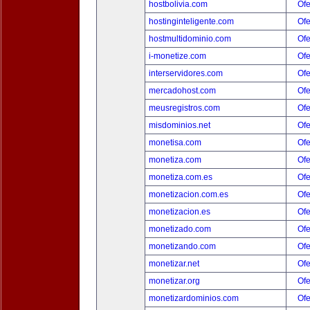
hostbolivia.com
Ofe
hostinginteligente.com
Ofe
hostmultidominio.com
Ofe
i-monetize.com
Ofe
interservidores.com
Ofe
mercadohost.com
Ofe
meusregistros.com
Ofe
misdominios.net
Ofe
monetisa.com
Ofe
monetiza.com
Ofe
monetiza.com.es
Ofe
monetizacion.com.es
Ofe
monetizacion.es
Ofe
monetizado.com
Ofe
monetizando.com
Ofe
monetizar.net
Ofe
monetizar.org
Ofe
monetizardominios.com
Ofe