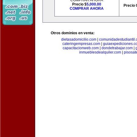
COMPRAR AHORA
Precio $
5,000.00
Precio 
COMPRAR AHORA
Otros dominios en venta:
dietasadomicilio.com
|
comunidadestudiantil
cateringempresas.com
|
guiaexpediciones.c
capacitacionweb.com
|
dondetrabajar.com
|
inmueblesdealquiler.com
|
pisosat