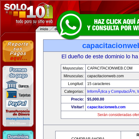
capacitacionwe
El dueño de este dominio lo ha
Mayusculas:
CAPACITACIONWEB.COM
Minusculas:
capacitacionweb.com
Longitud:
15 caracteres
Categorias:
InformÃ¡tica y ComputaciÃ³n
,
Precio:
$5,000.00
Visitar!
capacitacionweb.com
Serán consideradas ofer
R