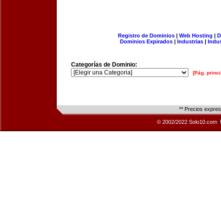
Registro de Dominios
|
Web Hosting
|
D
Dominios Expirados
|
Industrias
|
Indu
Categorías de Dominio:
[Pág. princi
** Precios expre
© 2002/2022 Solo10.com