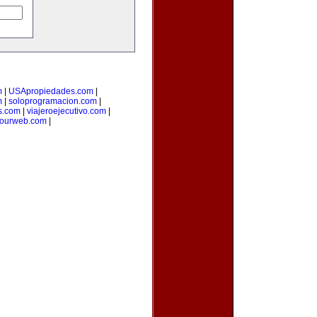
m
|
USApropiedades.com
|
m
|
soloprogramacion.com
|
s.com
|
viajeroejecutivo.com
|
yourweb.com
|