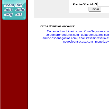
Precio Ofrecido $
Otros dominios en venta:
ConsultorInmobiliario.com
|
ZonaNegocios.co
soloemprendedores.com
|
guiabuenosaires.co
anunciosdenegocios.com
|
analistasempresariale
negocioensucasa.com
|
monetize