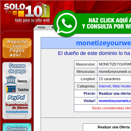
monetizeyourw
El dueño de este dominio lo ha
Mayusculas:
MONETIZEYOURW
Minusculas:
monetizeyourweb.
Longitud:
15 caracteres
Categorias:
Internet
,
Web Hostin
Precio:
Realizar una oferta
Visitar!
monetizeyourweb.
Serán consideradas ofer
Realizar una Oferta