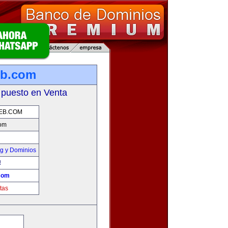
eb.com
 puesto en Venta
EB.COM
com
g y Dominios
!
com
tas