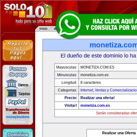
monetiza.com
El dueño de este dominio lo ha
Mayusculas:
MONETIZA.COM.ES
Minusculas:
monetiza.com.es
Longitud:
8 caracteres
Categorias:
Internet
,
Ventas y Comercializaci
Precio:
Realizar una oferta!
Visitar!
monetiza.com.es
Serán consideradas ofer
Realizar una Oferta