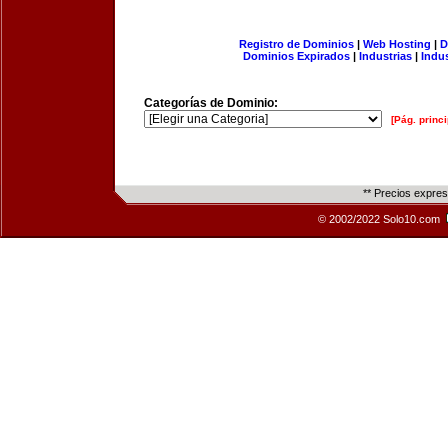
Registro de Dominios
|
Web Hosting
|
D
Dominios Expirados
|
Industrias
|
Indu
Categorías de Dominio:
[Pág. princi
** Precios expre
© 2002/2022 Solo10.com