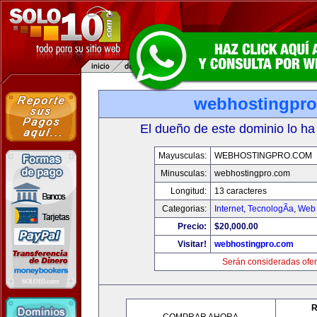
webhostingpr
El dueño de este dominio lo ha
Mayusculas:
WEBHOSTINGPRO.COM
Minusculas:
webhostingpro.com
Longitud:
13 caracteres
Categorias:
Internet
,
TecnologÃ­a
,
Web 
Precio:
$20,000.00
Visitar!
webhostingpro.com
Serán consideradas ofer
R