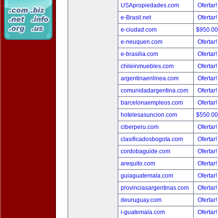
USApropiedades.com
Ofertar
e-Brasil.net
Ofertar
e-ciudad.com
$950.0
e-neuquen.com
Ofertar
e-brasilia.com
Ofertar
chileinmuebles.com
Ofertar
argentinaenlinea.com
Ofertar
comunidadargentina.com
Ofertar
barcelonaempleos.com
Ofertar
hotelesasuncion.com
$550.0
ciberperu.com
Ofertar
clasificadosbogota.com
Ofertar
cordobaguide.com
Ofertar
arequito.com
Ofertar
guiaguatemala.com
Ofertar
provinciasargentinas.com
Ofertar
deuruguay.com
Ofertar
i-guatemala.com
Ofertar