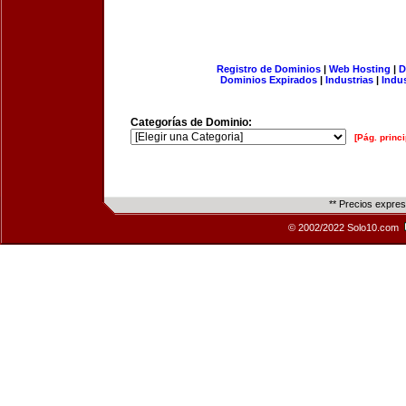
Registro de Dominios
|
Web Hosting
|
D
Dominios Expirados
|
Industrias
|
Indu
Categorías de Dominio:
[Pág. princi
** Precios expre
© 2002/2022 Solo10.com