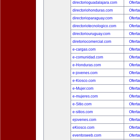
directorioguadalajara.com
Oferta
directoriohonduras.com
Oferta
directorioparaguay.com
Oferta
directoriotecnologico.com
Oferta
directoriouruguay.com
Oferta
diretoriocomercial.com
Oferta
e-cargas.com
Oferta
e-comunidad.com
Oferta
e-Honduras.com
Oferta
e-jovenes.com
Oferta
e-Kiosco.com
Oferta
e-Mujer.com
Oferta
e-mujeres.com
Oferta
e-Sitio.com
Oferta
e-sitios.com
Oferta
ejovenes.com
Oferta
eKiosco.com
Oferta
eventosweb.com
Oferta