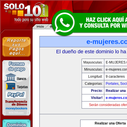
e-mujeres.c
El dueño de este dominio lo ha
Mayusculas:
E-MUJERES
Minusculas:
e-mujeres.co
Longitud:
9 caracteres
Categorias:
Portales
,
Soc
Precio:
Realizar una 
Visitar!
e-mujeres.c
Serán consideradas ofer
Realizar una Oferta