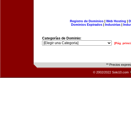
Registro de Dominios
|
Web Hosting
|
D
Dominios Expirados
|
Industrias
|
Indu
Categorías de Dominio:
[Pág. princi
** Precios expre
© 2002/2022 Solo10.com