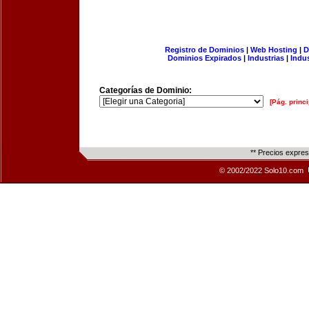
Registro de Dominios
|
Web Hosting
|
D
Dominios Expirados
|
Industrias
|
Indu
Categorías de Dominio:
[Pág. princi
** Precios expre
© 2002/2022 Solo10.com