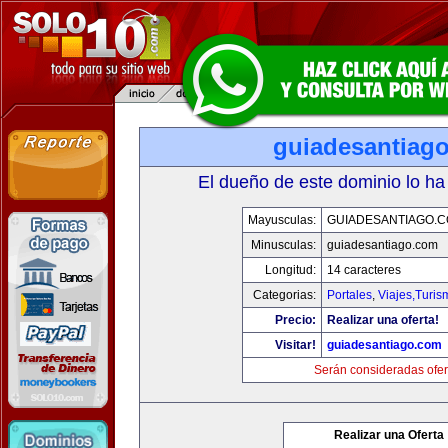
guiadesantiag
El dueño de este dominio lo ha
Mayusculas:
GUIADESANTIAGO.
Minusculas:
guiadesantiago.com
Longitud:
14 caracteres
Categorias:
Portales
,
Viajes,Turi
Precio:
Realizar una oferta!
Visitar!
guiadesantiago.com
Serán consideradas ofer
Realizar una Oferta