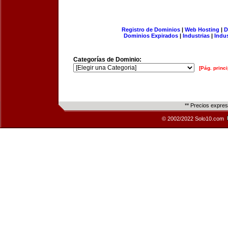
Registro de Dominios
|
Web Hosting
|
D
Dominios Expirados
|
Industrias
|
Indu
Categorías de Dominio:
[Pág. princi
** Precios expre
© 2002/2022 Solo10.com