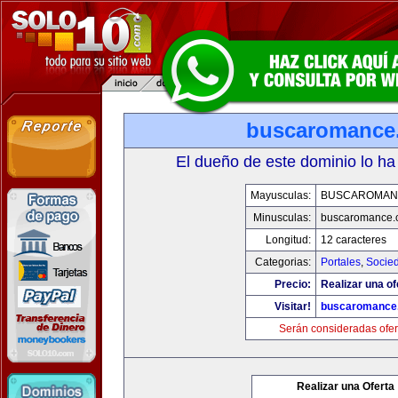
buscaromance
El dueño de este dominio lo ha
Mayusculas:
BUSCAROMAN
Minusculas:
buscaromance.
Longitud:
12 caracteres
Categorias:
Portales
,
Socie
Precio:
Realizar una of
Visitar!
buscaromance
Serán consideradas ofer
Realizar una Oferta