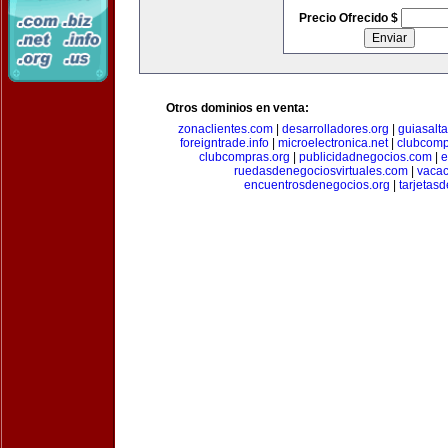
Precio Ofrecido $
Otros dominios en venta:
zonaclientes.com
|
desarrolladores.org
|
guiasalt
foreigntrade.info
|
microelectronica.net
|
clubcom
clubcompras.org
|
publicidadnegocios.com
|
e
ruedasdenegociosvirtuales.com
|
vacac
encuentrosdenegocios.org
|
tarjetas