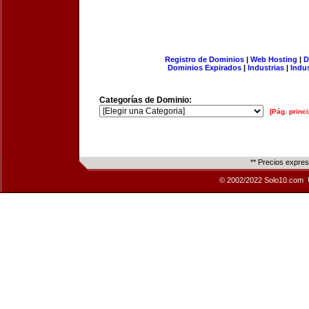
Registro de Dominios
|
Web Hosting
|
D
Dominios Expirados
|
Industrias
|
Indu
Categorías de Dominio:
[Pág. princi
** Precios expre
© 2002/2022 Solo10.com