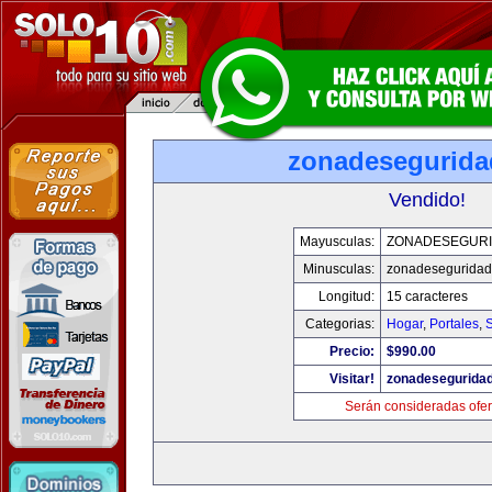
zonadesegurid
Vendido!
Mayusculas:
ZONADESEGUR
Minusculas:
zonadesegurida
Longitud:
15 caracteres
Categorias:
Hogar
,
Portales
,
Precio:
$990.00
Visitar!
zonadesegurida
Serán consideradas ofer