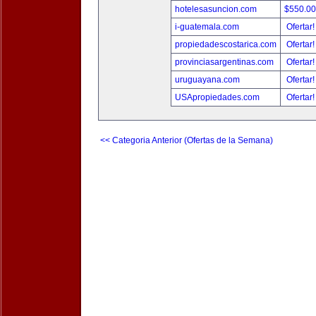
hotelesasuncion.com
$550.0
i-guatemala.com
Ofertar
propiedadescostarica.com
Ofertar
provinciasargentinas.com
Ofertar
uruguayana.com
Ofertar
USApropiedades.com
Ofertar
<< Categoria Anterior (Ofertas de la Semana)