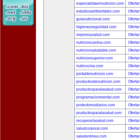
especialistaennutricion.com
Ofertar
estudiosambientales.com
Ofertar
guianutricional.com
Ofertar
higieneyseguridad.com
Ofertar
mejoresusalud.com
Ofertar
nutricioncanina.com
Ofertar
nutricionsaludable.com
Ofertar
nutricionsuperior.com
Ofertar
nutricocina.com
Ofertar
portaldenutricion.com
Ofertar
productosdenutricion.com
Ofertar
productosparalasalud.com
Ofertar
programacionmental.com
Ofertar
protectoresdiarios.com
Ofertar
pruductosparalasalud.com
Ofertar
recuperarlasalud.com
Ofertar
saludcorporal.com
Ofertar
saludenlinea.com
Ofertar