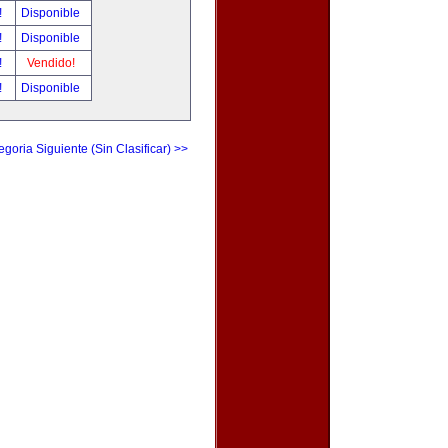
!
Disponible
!
Disponible
!
Vendido!
!
Disponible
egoria Siguiente (Sin Clasificar) >>