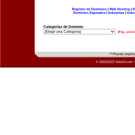
Registro de Dominios
|
Web Hosting
|
D
Dominios Expirados
|
Industrias
|
Indu
Categorías de Dominio:
[Pág. princi
** Precios expre
© 2002/2022 Solo10.com