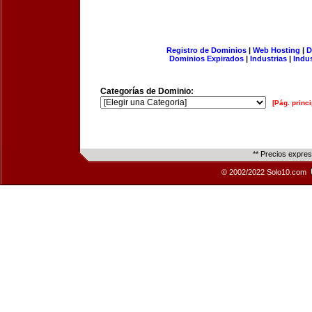
Registro de Dominios
|
Web Hosting
|
D
Dominios Expirados
|
Industrias
|
Indu
Categorías de Dominio:
[Pág. princi
** Precios expre
© 2002/2022 Solo10.com