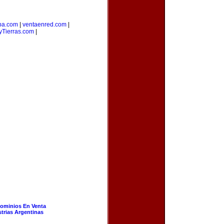
ba.com
|
ventaenred.com
|
Tierras.com
|
ominios En Venta
strias Argentinas