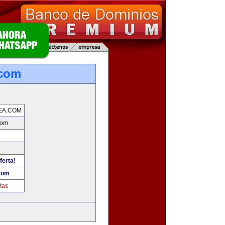
.com
EA.COM
com
ferta!
com
tas