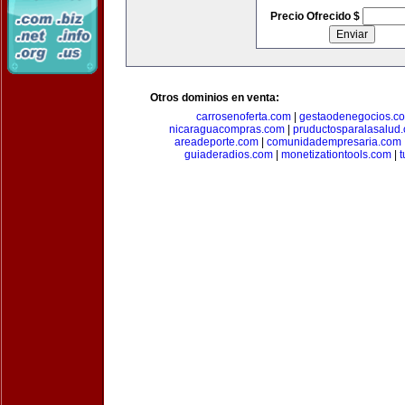
Precio Ofrecido $
Otros dominios en venta:
carrosenoferta.com
|
gestaodenegocios.c
nicaraguacompras.com
|
pruductosparalasalud
areadeporte.com
|
comunidadempresaria.com
guiaderadios.com
|
monetizationtools.com
|
t