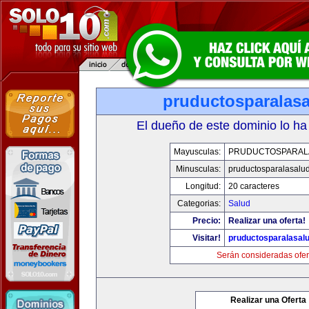
pruductosparalas
El dueño de este dominio lo ha
Mayusculas:
PRUDUCTOSPARAL
Minusculas:
pruductosparalasalu
Longitud:
20 caracteres
Categorias:
Salud
Precio:
Realizar una oferta!
Visitar!
pruductosparalasal
Serán consideradas ofer
Realizar una Oferta