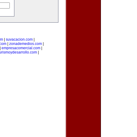
om
|
suvacacion.com
|
.com
|
zonademedios.com
|
|
empresacomercial.com
|
urismoydesarrollo.com
|