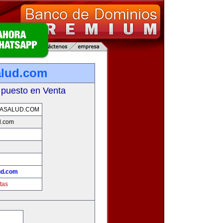
alud.com
 puesto en Venta
ASALUD.COM
d.com
ud.com
tas