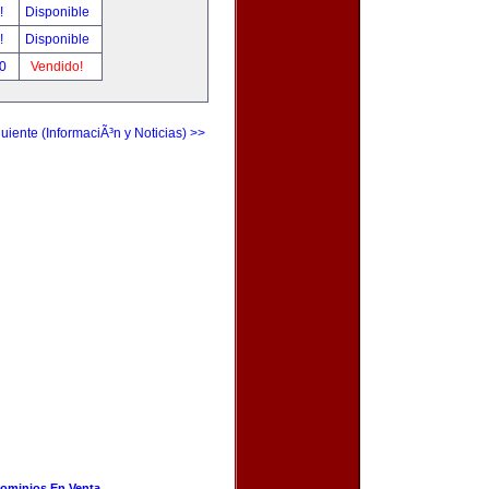
r!
Disponible
r!
Disponible
00
Vendido!
uiente (InformaciÃ³n y Noticias) >>
ominios En Venta