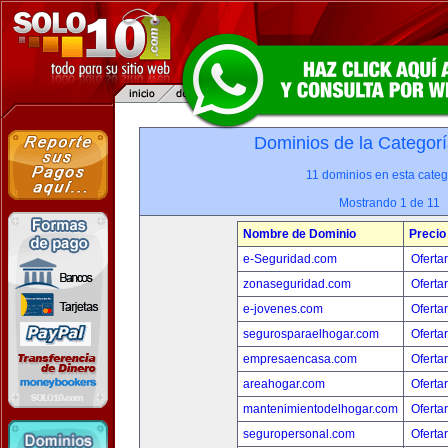
Dominios de la Categorí
11 dominios en esta categ
Mostrando 1 de 11
Nombre de Dominio
Precio
e-Seguridad.com
Oferta
zonaseguridad.com
Oferta
e-jovenes.com
Oferta
segurosparaelhogar.com
Oferta
empresaencasa.com
Oferta
areahogar.com
Oferta
mantenimientodelhogar.com
Oferta
seguropersonal.com
Oferta