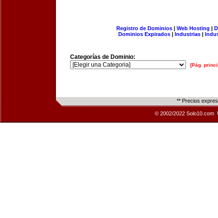
Registro de Dominios
|
Web Hosting
|
D
Dominios Expirados
|
Industrias
|
Indu
Categorías de Dominio:
[Pág. princi
** Precios expre
© 2002/2022 Solo10.com