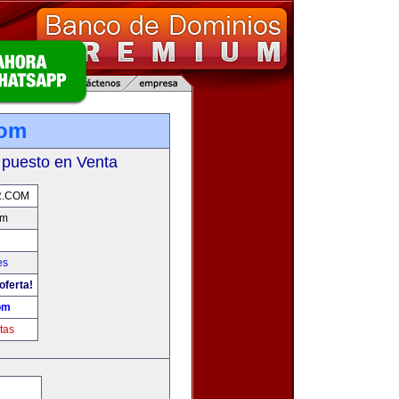
com
 puesto en Venta
.COM
om
es
oferta!
om
tas