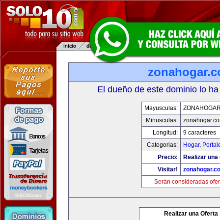
zonahogar.
El dueño de este dominio lo ha
Mayusculas:
ZONAHOGAR
Minusculas:
zonahogar.c
Longitud:
9 caracteres
Categorias:
Hogar
,
Portal
Precio:
Realizar una 
Visitar!
zonahogar.c
Serán consideradas ofer
Realizar una Oferta