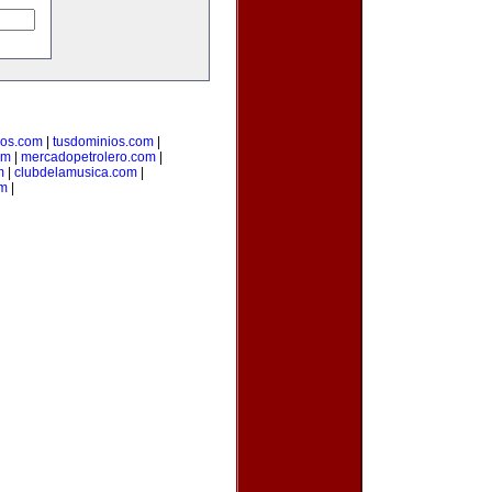
ios.com
|
tusdominios.com
|
om
|
mercadopetrolero.com
|
m
|
clubdelamusica.com
|
om
|