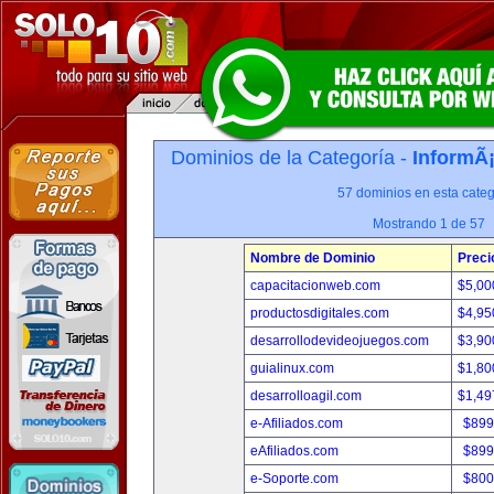
Dominios de la Categoría -
InformÃ¡
57 dominios en esta categ
Mostrando 1 de 57
Nombre de Dominio
Preci
capacitacionweb.com
$5,00
productosdigitales.com
$4,95
desarrollodevideojuegos.com
$3,90
guialinux.com
$1,80
desarrolloagil.com
$1,49
e-Afiliados.com
$899
eAfiliados.com
$899
e-Soporte.com
$800