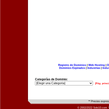
Registro de Dominios
|
Web Hosting
|
D
Dominios Expirados
|
Industrias
|
Indu
Categorías de Dominio:
[Pág. princi
** Precios expre
© 2002/2022 Solo10.com