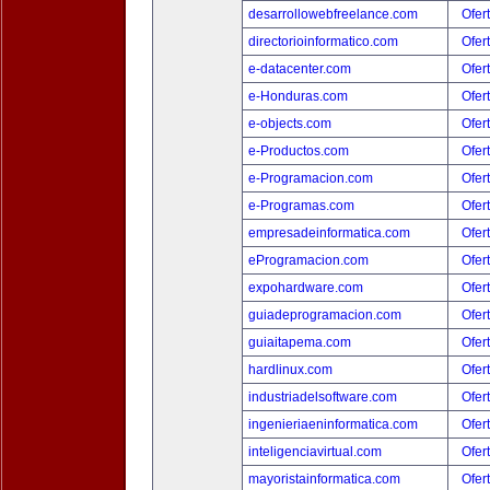
desarrollowebfreelance.com
Ofer
directorioinformatico.com
Ofer
e-datacenter.com
Ofer
e-Honduras.com
Ofer
e-objects.com
Ofer
e-Productos.com
Ofer
e-Programacion.com
Ofer
e-Programas.com
Ofer
empresadeinformatica.com
Ofer
eProgramacion.com
Ofer
expohardware.com
Ofer
guiadeprogramacion.com
Ofer
guiaitapema.com
Ofer
hardlinux.com
Ofer
industriadelsoftware.com
Ofer
ingenieriaeninformatica.com
Ofer
inteligenciavirtual.com
Ofer
mayoristainformatica.com
Ofer