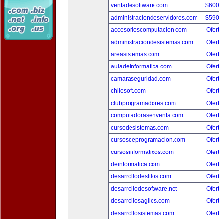
ventadesoftware.com
$600
administraciondeservidores.com
$590
accesorioscomputacion.com
Ofer
administraciondesistemas.com
Ofer
areasistemas.com
Ofer
auladeinformatica.com
Ofer
camaraseguridad.com
Ofer
chilesoft.com
Ofer
clubprogramadores.com
Ofer
computadorasenventa.com
Ofer
cursodesistemas.com
Ofer
cursosdeprogramacion.com
Ofer
cursosinformaticos.com
Ofer
deinformatica.com
Ofer
desarrollodesitios.com
Ofer
desarrollodesoftware.net
Ofer
desarrollosagiles.com
Ofer
desarrollosistemas.com
Ofer