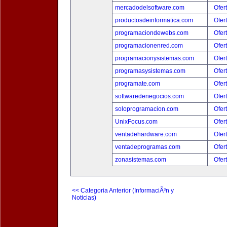
mercadodelsoftware.com
Ofer
productosdeinformatica.com
Ofer
programaciondewebs.com
Ofer
programacionenred.com
Ofer
programacionysistemas.com
Ofer
programasysistemas.com
Ofer
programate.com
Ofer
softwaredenegocios.com
Ofer
soloprogramacion.com
Ofer
UnixFocus.com
Ofer
ventadehardware.com
Ofer
ventadeprogramas.com
Ofer
zonasistemas.com
Ofer
<< Categoria Anterior (InformaciÃ³n y
Noticias)