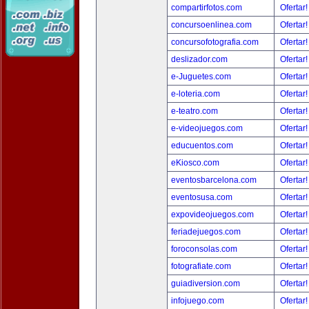
compartirfotos.com
Ofertar
concursoenlinea.com
Ofertar
concursofotografia.com
Ofertar
deslizador.com
Ofertar
e-Juguetes.com
Ofertar
e-loteria.com
Ofertar
e-teatro.com
Ofertar
e-videojuegos.com
Ofertar
educuentos.com
Ofertar
eKiosco.com
Ofertar
eventosbarcelona.com
Ofertar
eventosusa.com
Ofertar
expovideojuegos.com
Ofertar
feriadejuegos.com
Ofertar
foroconsolas.com
Ofertar
fotografiate.com
Ofertar
guiadiversion.com
Ofertar
infojuego.com
Ofertar