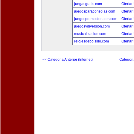
juegasgratis.com
Ofertar
juegosparaconsolas.com
Ofertar
juegospromocionales.com
Ofertar
juegosydiversion.com
Ofertar
musicalizacion.com
Ofertar
relojesdebolsillo.com
Ofertar
<< Categoria Anterior (Internet)
Categori