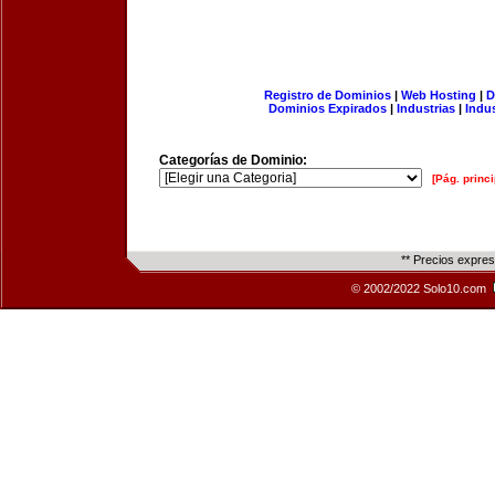
Registro de Dominios
|
Web Hosting
|
D
Dominios Expirados
|
Industrias
|
Indu
Categorías de Dominio:
[Pág. princi
** Precios expre
© 2002/2022 Solo10.com