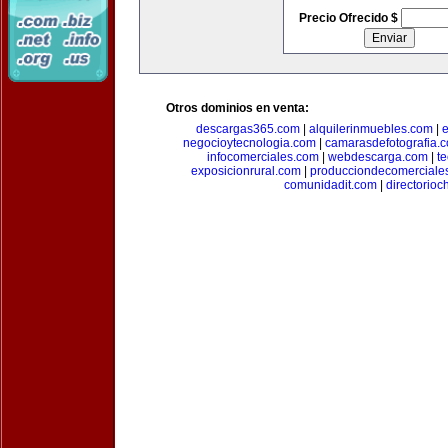
Precio Ofrecido $
Otros dominios en venta:
descargas365.com
|
alquilerinmuebles.com
|
e
negocioytecnologia.com
|
camarasdefotografia.
infocomerciales.com
|
webdescarga.com
|
t
exposicionrural.com
|
producciondecomerciale
comunidadit.com
|
directorioc