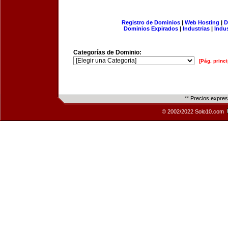
Registro de Dominios
|
Web Hosting
|
D
Dominios Expirados
|
Industrias
|
Indu
Categorías de Dominio:
[Pág. princi
** Precios expre
© 2002/2022 Solo10.com