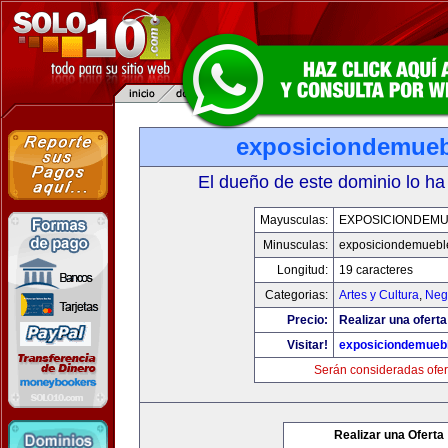
exposiciondemue
El dueño de este dominio lo ha
Mayusculas:
EXPOSICIONDEM
Minusculas:
exposiciondemuebl
Longitud:
19 caracteres
Categorias:
Artes y Cultura
,
Neg
Precio:
Realizar una oferta
Visitar!
exposiciondemueb
Serán consideradas ofer
Realizar una Oferta