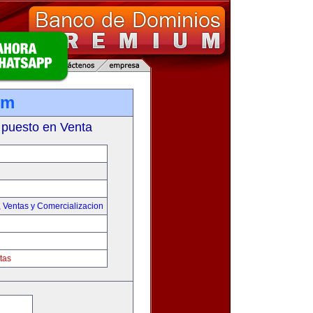
om
 puesto en Venta
,
Ventas y Comercializacion
tas