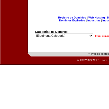
Registro de Dominios
|
Web Hosting
|
D
Dominios Expirados
|
Industrias
|
Indu
Categorías de Dominio:
[Pág. princi
** Precios expre
© 2002/2022 Solo10.com