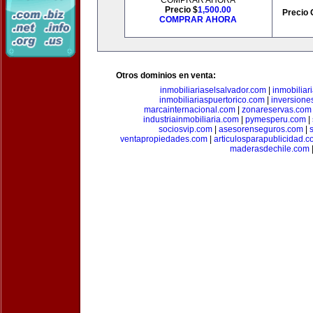
COMPRAR AHORA
Precio $
1,500.00
Precio 
COMPRAR AHORA
Otros dominios en venta:
inmobiliariaselsalvador.com
|
inmobilia
inmobiliariaspuertorico.com
|
inversione
marcainternacional.com
|
zonareservas.com
industriainmobiliaria.com
|
pymesperu.com
|
sociosvip.com
|
asesorenseguros.com
|
ventapropiedades.com
|
articulosparapublicidad.
maderasdechile.com