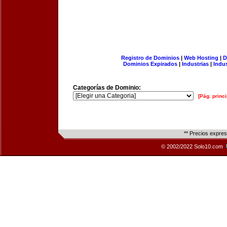
Registro de Dominios
|
Web Hosting
|
D
Dominios Expirados
|
Industrias
|
Indu
Categorías de Dominio:
[Pág. princi
** Precios expre
© 2002/2022 Solo10.com